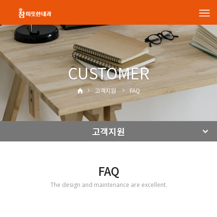
Tog
navi
CUSTOMER
고객지원
FAQ
고객지원
FAQ
The design and maintenance are excellent.