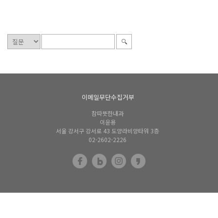
이메일무단수집거부
참따뜻한내과
이윤용
서울 강서구 강서로 43 도양라비앙타워 3층
02-2602-2226